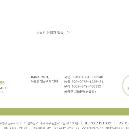
등록된 문의가 없습니다.
수성구 청수로 551
물류창고 :
대구 북구 동암로12길 24-10 3층
TEL :
0502-153-0001
FAX :
05
COPYRIGHT (c) BUBBLEFARM. ALL R
정보책임자 :
김미란
통신판매업신고 :
2013-대구서구-0155