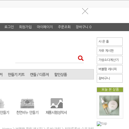
로그인
회원가입
마이페이지
주문조회
장바구니
0
사 은 품
자유 게시판
가성소다계산기
버블팜 레시피
커
만들기 키트
캔들 / 디퓨저
할인상품
장바구니
오늘 본 상품