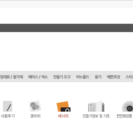
원재료 / 첨가제
베이스 / 색소
만들기 도구
비누몰드
용기
예쁜포장
스티