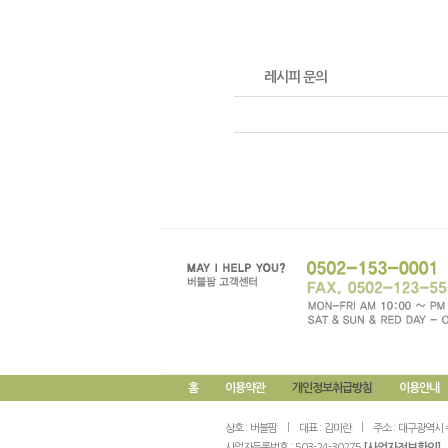
레시피 문의
홈
이용약관
개인정보취급방침
이용안내
상호 :
버블팜
대표 :
김미란
주소 :
대구광역시 
사업자등록번호 :
503-24-30275
[사업자정보확인]