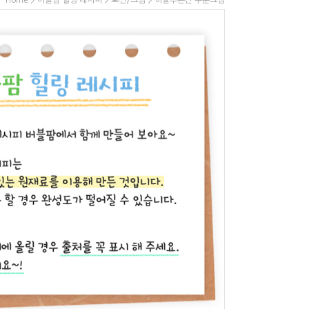
>
>
> 히알루론산 수분크림
Home
버블팜 힐링 레시피
로션/크림