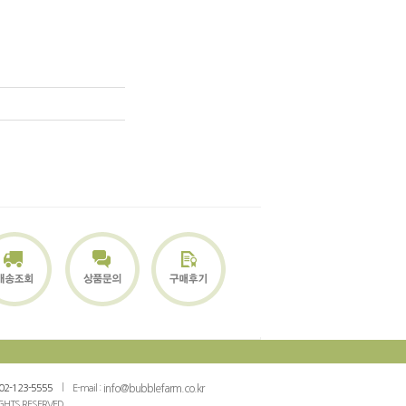
02-123-5555
E-mail :
info@bubblefarm.co.kr
IGHTS RESERVED.