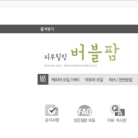
즐겨찾기
ME
케리어 오일 / 버터
아로마 오일
허브 / 천연분말
NU