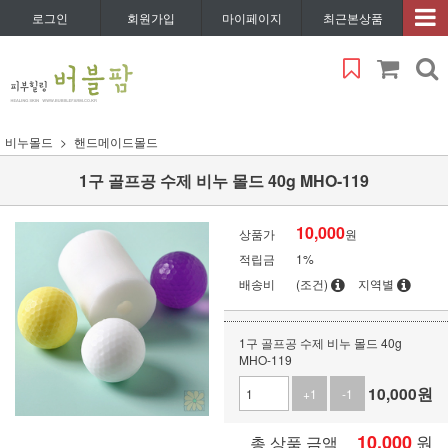
로그인
회원가입
마이페이지
최근본상품
비누몰드
핸드메이드몰드
1구 골프공 수제 비누 몰드 40g MHO-119
10,000
상품가
원
적립금
1%
배송비
(조건)
지역별
1구 골프공 수제 비누 몰드 40g
MHO-119
10,000
원
+1
-1
10,000
원
총 상품 금액