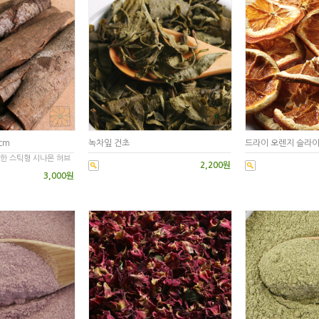
cm
녹차잎 건초
드라이 오렌지 슬라
단한 스틱형 시나몬 허브
2,200원
3,000원