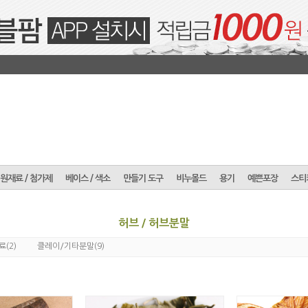
원재료 / 첨가제
베이스 / 색소
만들기 도구
비누몰드
용기
예쁜포장
스티
허브 / 허브분말
(2)
(9)
료
클레이/기타분말