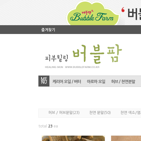
즐겨찾기
ME
케리어 오일 / 버터
아로마 오일
허브 / 천연분말
NU
(23)
(50)
허브 / 허브분말
천연 분말
천연 색소/염
total
23
ea