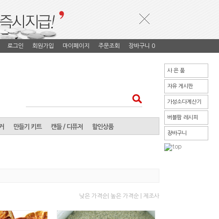
로그인
회원가입
마이페이지
주문조회
장바구니
0
사 은 품
자유 게시판
가성소다계산기
버블팜 레시피
커
만들기 키트
캔들 / 디퓨저
할인상품
장바구니
낮은 가격순|
높은 가격순 |
제조사