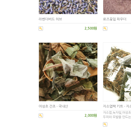
라벤더버드 허브
로즈꽃잎 파우더
2,500원
어성초 건초 - 국내산
자소엽팩 키트 - 자
자소엽,녹차잎,어성초
2,000원
두피와 모발을 만드