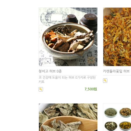
청비고 허브 8종
카렌듈라꽃잎 허브
코 건강에 도움이 되는 허브 8가지로 구성된
키트
7,500원