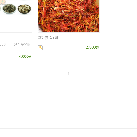
홍화(잇꽃) 허브
00% 국내산 백수오를
2,800원
4,000원
1