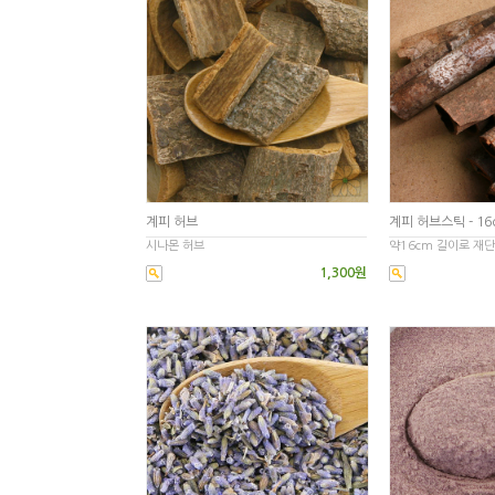
계피 허브
계피 허브스틱 - 16
시나몬 허브
약16cm 길이로 재
1,300원