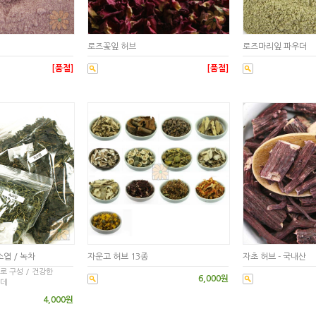
로즈꽃잎 허브
로즈마리잎 파우더
[품절]
[품절]
소엽 / 녹차
자운고 허브 13종
자초 허브 - 국내산
로 구성 / 건강한
6,000원
는데
4,000원